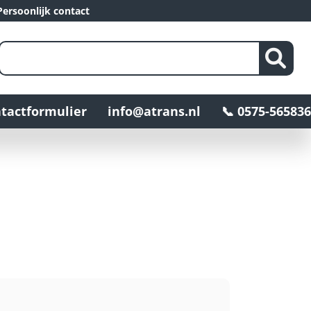
ersoonlijk contact
tactformulier
info@atrans.nl
📞 0575-565836