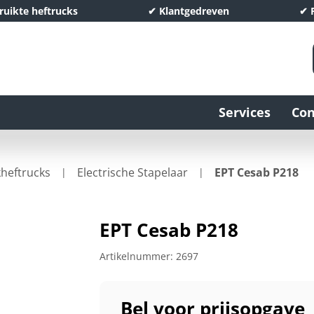
bruikte heftrucks
✔ Klantgedreven
✔ P
Services
Con
heftrucks
Electrische Stapelaar
EPT Cesab P218
EPT Cesab P218
Artikelnummer:
2697
Bel voor prijsopgave