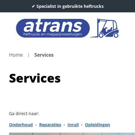
✔ Specialist in gebruikte heftrucks
Home
Services
Services
Ga direct naar:
Onderhoud
-
Reparaties
-
Inruil
-
Opleidingen